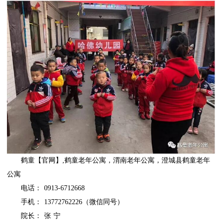
鹤童
【官网】,
鹤童老年公寓
，
渭南老年公寓
，
澄城县鹤童老年
公寓
电话： 0913-6712668
手机： 13772762226（微信同号）
院长： 张 宁