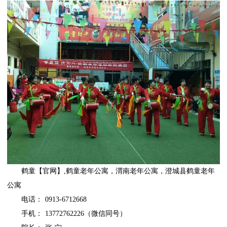
鹤童
【官网】,
鹤童老年公寓
，
渭南老年公寓
，
澄城县鹤童老年
公寓
电话： 0913-6712668
手机： 13772762226（微信同号）