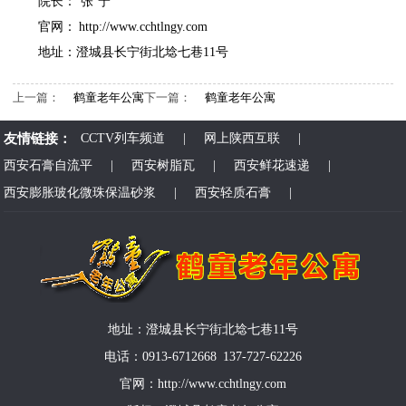
院长： 张 宁
官网：
http://www.cchtlngy.com
地址：澄城县长宁街北埝七巷11号
上一篇：
鹤童老年公寓
下一篇：
鹤童老年公寓
友情链接：
CCTV列车频道
|
网上陕西互联
|
西安石膏自流平
|
西安树脂瓦
|
西安鲜花速递
|
西安膨胀玻化微珠保温砂浆
|
西安轻质石膏
|
地址：澄城县长宁街北埝七巷11号
电话：0913-6712668 137-727-62226
官网：http://www.cchtlngy.com